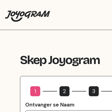
Skep Joyogram
1
2
3
Ontvanger se Naam