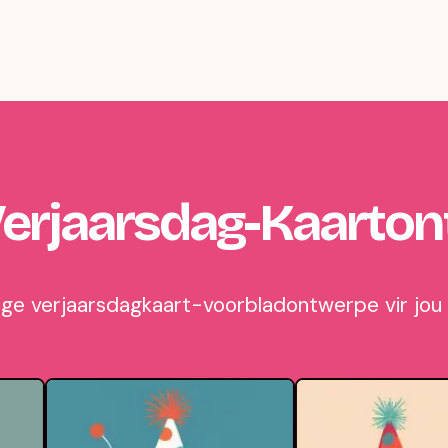
erjaarsdag-Kaarto
tige verjaarsdagkaart-voorbladontwerpe vir jou