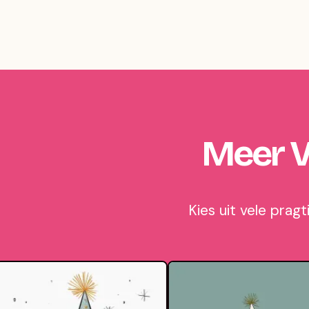
Meer V
Kies uit vele prag