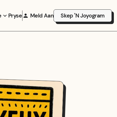
e
Pryse
Meld Aan
Skep 'n Joyogram