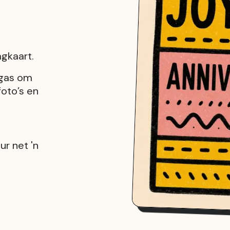
agkaart.
egas om
foto’s en
ur net 'n