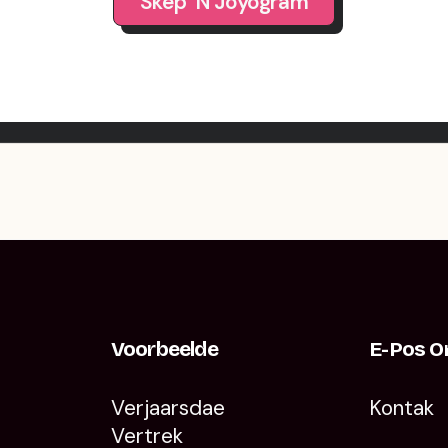
Skep ’n Joyogram
Voorbeelde
E-Pos O
Verjaarsdae
Kontak
Vertrek