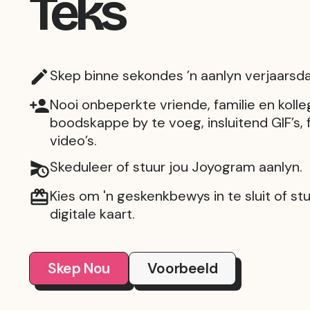
Teks
Skep binne sekondes ’n aanlyn verjaarsd
Nooi onbeperkte vriende, familie en koll
boodskappe by te voeg, insluitend GIF’s, 
video’s.
Skeduleer of stuur jou Joyogram aanlyn.
Kies om 'n geskenkbewys in te sluit of stu
digitale kaart.
Skep Nou
Voorbeeld