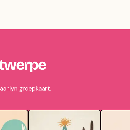
ntwerpe
 aanlyn groepkaart.