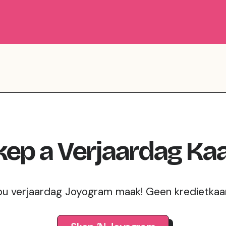
kep
a
Verjaardag
Kaa
ou verjaardag Joyogram maak! Geen kredietkaar