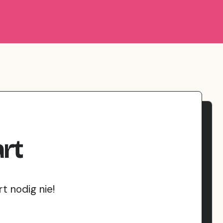
rt
t nodig nie!