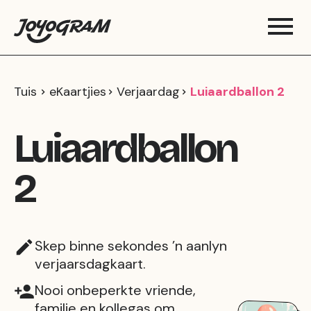
Tuis
eKaartjies
Verjaardag
Luiaardballon 2
Luiaardballon
2
Skep binne sekondes ’n aanlyn
verjaarsdagkaart.
Nooi onbeperkte vriende,
familie en kollegas om