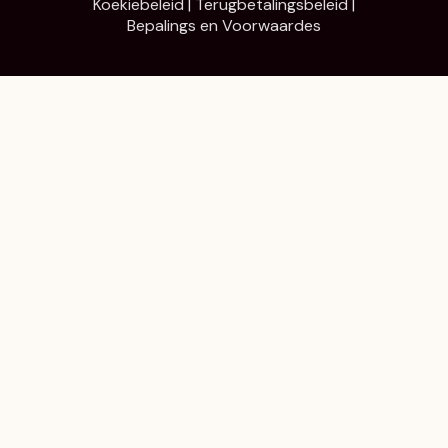
Koekiebeleid
|
Terugbetalingsbeleid
|
Bepalings en Voorwaardes