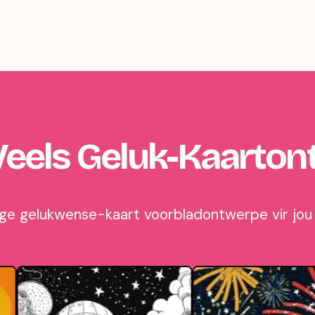
eels Geluk-Kaarto
tige gelukwense-kaart voorbladontwerpe vir jou