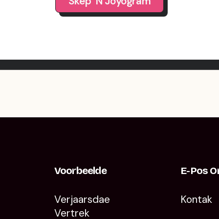
Skep ’n Joyogram
Voorbeelde
E-Pos O
Verjaarsdae
Kontak
Vertrek