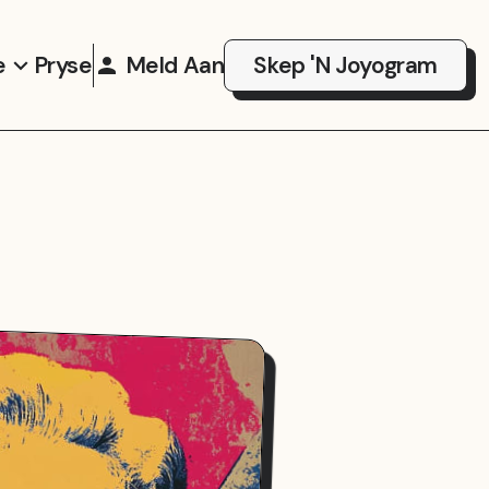
e
Pryse
Meld Aan
Skep 'n Joyogram