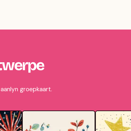
ntwerpe
 aanlyn groepkaart.