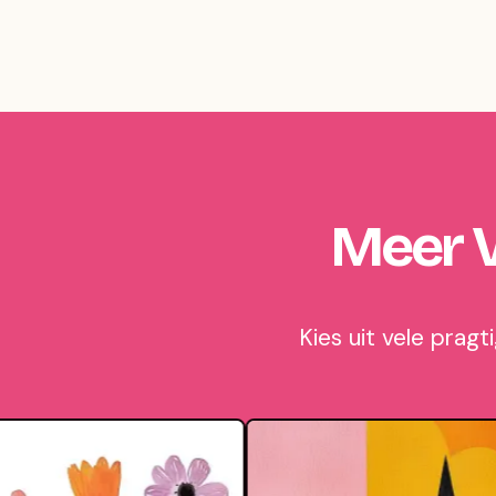
Meer V
Kies uit vele prag