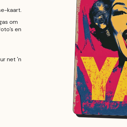
e-kaart.
egas om
foto’s en
ur net 'n