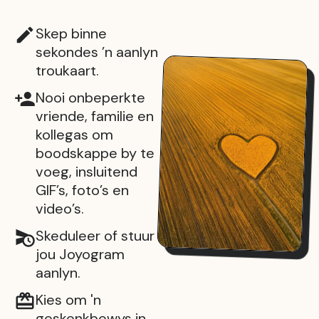
Skep binne
sekondes ’n aanlyn
troukaart.
Nooi onbeperkte
vriende, familie en
kollegas om
boodskappe by te
voeg, insluitend
GIF’s, foto’s en
video’s.
Skeduleer of stuur
jou Joyogram
aanlyn.
Kies om 'n
geskenkbewys in