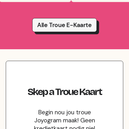
Alle Troue E-Kaarte
Skep
a
Troue
Kaart
Begin nou jou troue
Joyogram maak! Geen
kredietkaart nodig nie!