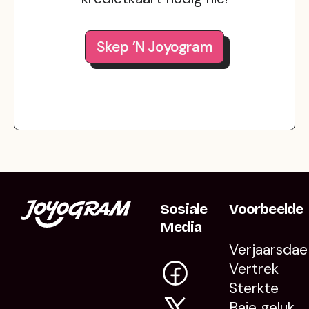
Skep ’n Joyogram
Sosiale
Voorbeelde
Media
Verjaarsdae
Vertrek
Sterkte
Baie geluk