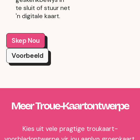
te sluit of stuur net
'n digitale kaart.
Skep Nou
Voorbeeld
Meer Troue-Kaartontwerpe
Kies uit vele pragtige troukaart-
voorbladontwerpe vir jou aanlyn groepkaart.