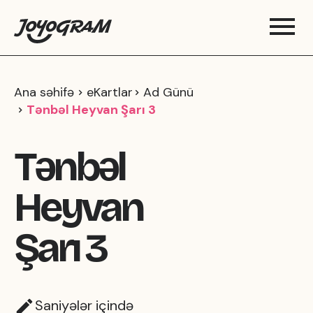
Ana səhifə
eKartlar
Ad Günü
Tənbəl Heyvan Şarı 3
Tənbəl
Heyvan
Şarı 3
Saniyələr içində