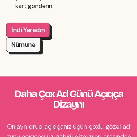
kart göndərin.
İndi Yaradın
Nümunə
Daha Çox Ad Günü Açıqça
Dizaynı
Onlayn qrup açıqçanız üçün çoxlu gözəl ad
günü açıqçası üz qabığı dizaynları arasından