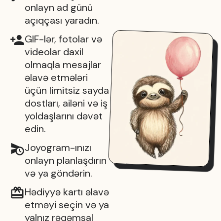
onlayn ad günü
açıqçası yaradın.
GIF-lər, fotolar və
videolar daxil
olmaqla mesajlar
əlavə etmələri
üçün limitsiz sayda
dostları, ailəni və iş
yoldaşlarını dəvət
edin.
Joyogram-ınızı
onlayn planlaşdırın
və ya göndərin.
Hədiyyə kartı əlavə
etməyi seçin və ya
yalnız rəqəmsal