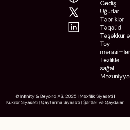
Gediş
Uğurlar
Təbriklər
Təqaüd
Təşəkkürlə
Toy
mərasimlər
Tezliklə
sağal
Məzuniyyə
© Infinity & Beyond AB, 2025 |
Məxfilik Siyasəti
|
Kukilər Siyasəti
|
Qaytarma Siyasəti
|
Şərtlər və Qaydalar