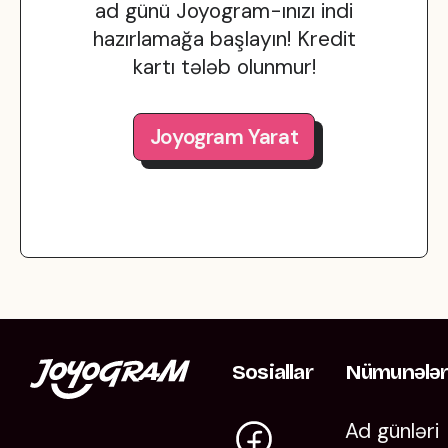
ad günü Joyogram-ınızı indi
hazırlamağa başlayın! Kredit
kartı tələb olunmur!
Joyogram Yarat
Sosiallar
Nümunələ
Ad günləri