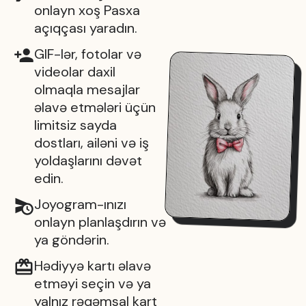
onlayn xoş Pasxa
açıqçası yaradın.
GIF-lər, fotolar və
videolar daxil
olmaqla mesajlar
əlavə etmələri üçün
limitsiz sayda
dostları, ailəni və iş
yoldaşlarını dəvət
edin.
Joyogram-ınızı
onlayn planlaşdırın və
ya göndərin.
Hədiyyə kartı əlavə
etməyi seçin və ya
yalnız rəqəmsal kart