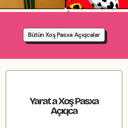
Bütün Xoş Pasxa Açıqcalar
Yarat
a
Xoş Pasxa
Açıqca