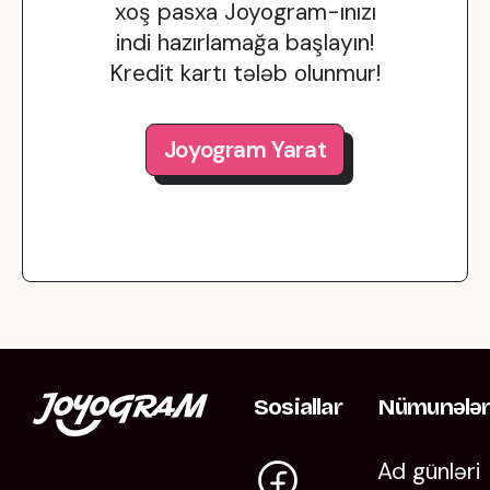
xoş pasxa Joyogram-ınızı
indi hazırlamağa başlayın!
Kredit kartı tələb olunmur!
Joyogram Yarat
Sosiallar
Nümunələ
Ad günləri