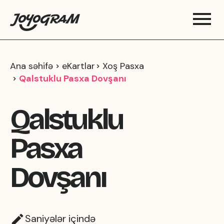
Ana səhifə
eKartlar
Xoş Pasxa
Qalstuklu Pasxa Dovşanı
Qalstuklu
Pasxa
Dovşanı
Saniyələr içində