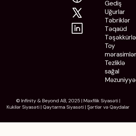
Gediş
Uğurlar
Təbriklər
Təqaüd
Təşəkkürlə
Toy
mərasimlər
Tezliklə
sağal
Məzuniyyə
© Infinity & Beyond AB, 2025 |
Məxfilik Siyasəti
|
Kukilər Siyasəti
|
Qaytarma Siyasəti
|
Şərtlər və Qaydalar