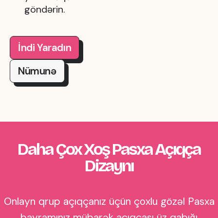
göndərin.
İndi Yaradın
Nümunə
Daha Çox Xoş Pasxa Açıqça
Dizaynı
Onlayn qrup açıqçanız üçün çoxlu gözəl Pasxa
bayramınız mübarək açıqçası üz qabığı