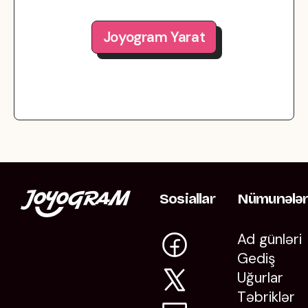
Joyogram Yarat
Sosiallar
Nümunələ
Ad günləri
Gediş
Uğurlar
Təbriklər