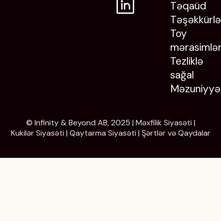
Təqaüd
Təşəkkürlə
Toy
mərasimlər
Tezliklə
sağal
Məzuniyyə
© Infinity & Beyond AB, 2025 |
Məxfilik Siyasəti
|
Kukilər Siyasəti
|
Qaytarma Siyasəti
|
Şərtlər və Qaydalar