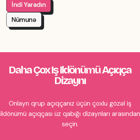
İndi Yaradın
Nümunə
Daha Çox Iş Ildönümü Açıqça
Dizaynı
Onlayn qrup açıqçanız üçün çoxlu gözəl iş
ildönümü açıqçası üz qabığı dizaynları arasından
seçin.