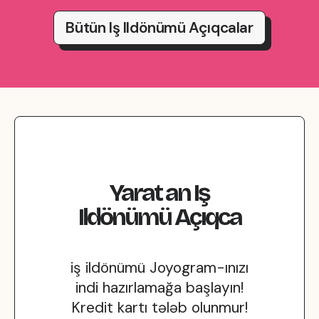
Bütün Iş Ildönümü Açıqcalar
Yarat
an
Iş
Ildönümü
Açıqca
iş ildönümü Joyogram-ınızı
indi hazırlamağa başlayın!
Kredit kartı tələb olunmur!