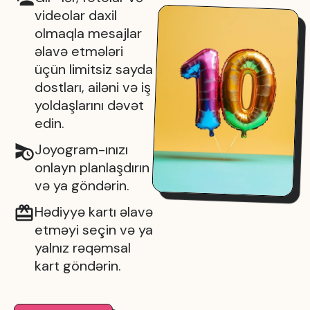
videolar daxil
olmaqla mesajlar
əlavə etmələri
üçün limitsiz sayda
dostları, ailəni və iş
yoldaşlarını dəvət
edin.
Joyogram-ınızı
onlayn planlaşdırın
və ya göndərin.
Hədiyyə kartı əlavə
etməyi seçin və ya
yalnız rəqəmsal
kart göndərin.