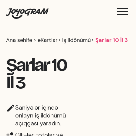
Ana səhifə
eKartlar
Iş Ildönümü
Şarlar 10 İl 3
Şarlar 10
İl 3
Saniyələr içində
onlayn iş ildönümü
açıqçası yaradın.
GIF-lər, fotolar və