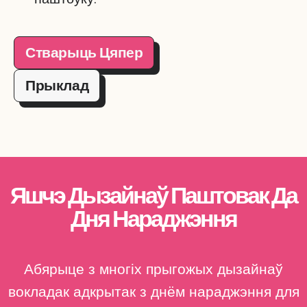
Стварыць Цяпер
Прыклад
Яшчэ Дызайнаў Паштовак Да
Дня Нараджэння
Абярыце з многіх прыгожых дызайнаў
вокладак адкрытак з днём нараджэння для