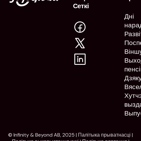
Сеткі
Дні
нара
Разв
Посп
Вінш
Выхо
пенс
Дзяк
Вясе
Хутч
вызд
Выпу
© Infinity & Beyond AB, 2025 |
Палітыка прыватнасці
|