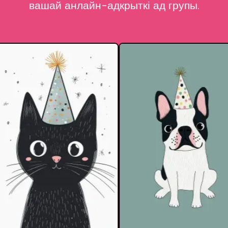
вашай анлайн-адкрыткі ад групы.