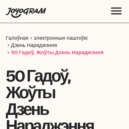
Галоўная
электронныя паштоўкі
Дзень Нараджэння
50 Гадоў, Жоўты Дзень Нараджэння
50 Гадоў,
Жоўты
Дзень
Нараджэння