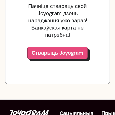
Пачніце ствараць свой
Joyogram дзень
нараджэння ужо зараз!
Банкаўская карта не
патрэбна!
Стварыць Joyogram
Сацыяльныя
Пры