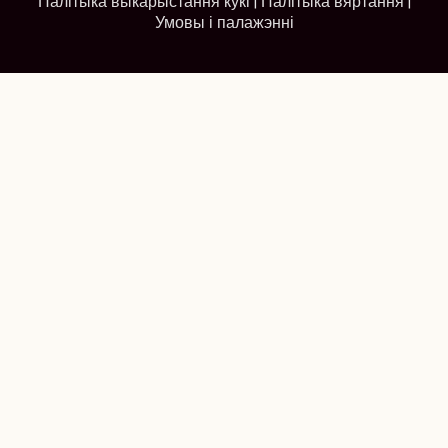
Палітыка выкарыстання кукі
|
Палітыка вяртання
|
Умовы і палажэнні