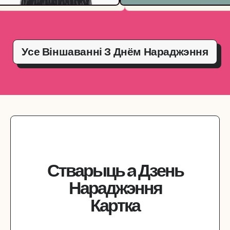
Усе Віншаванні З Днём Нараджэння
Стварыць
a
Дзень
Нараджэння
Картка