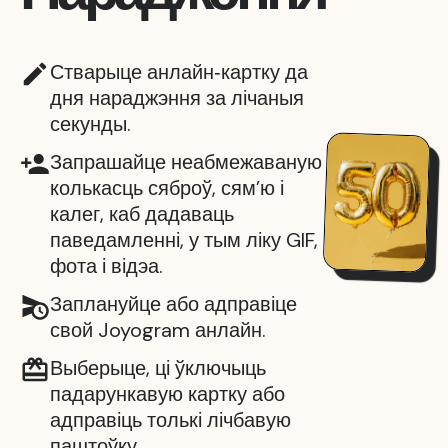
Стварыце анлайн‑картку да
дня нараджэння за лічаныя
секунды.
Запрашайце неабмежаваную
колькасць сяброў, сям’ю і
калег, каб дадаваць
паведамленні, у тым ліку GIF,
фота і відэа.
Заплануйце або адправіце
свой Joyogram анлайн.
Выберыце, ці ўключыць
падарункавую картку або
адправіць толькі лічбавую
паштоўку.