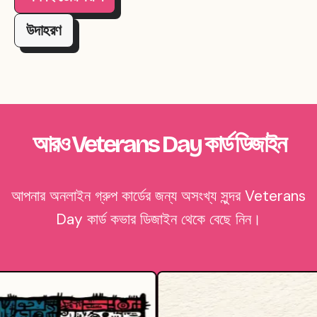
উদাহরণ
আরও Veterans Day কার্ড ডিজাইন
আপনার অনলাইন গ্রুপ কার্ডের জন্য অসংখ্য সুন্দর Veterans
Day কার্ড কভার ডিজাইন থেকে বেছে নিন।