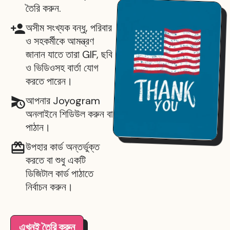
তৈরি করুন.
অসীম সংখ্যক বন্ধু, পরিবার
ও সহকর্মীকে আমন্ত্রণ
জানান যাতে তারা GIF, ছবি
ও ভিডিওসহ বার্তা যোগ
করতে পারেন।
আপনার Joyogram
অনলাইনে শিডিউল করুন বা
পাঠান।
উপহার কার্ড অন্তর্ভুক্ত
করতে বা শুধু একটি
ডিজিটাল কার্ড পাঠাতে
নির্বাচন করুন।
এখনই তৈরি করুন