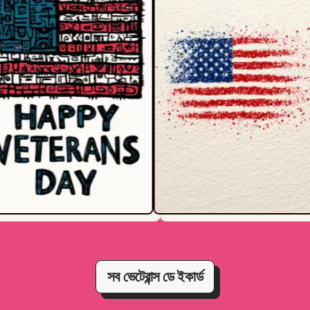
সব ভেটেরান্স ডে ইকার্ড