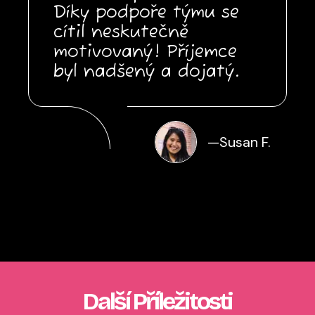
Díky podpoře týmu se
cítil neskutečně
motivovaný! Příjemce
byl nadšený a dojatý.
—
Susan F.
Další Příležitosti