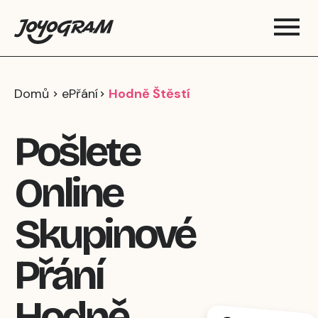
Domů
ePřání
Hodně Štěstí
Pošlete
Online
Skupinové
Přání
Hodně