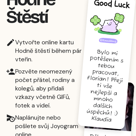
Štěstí
Vytvořte online kartu
Hodně štěstí během pár
Bylo mi
potěšením s
tebou
pracovat,
Florian! Přeji
ti vše
nejlepší a
mnoho
dalších
vteřin.
Pozvěte neomezený
počet přátel, rodiny a
kolegů, aby přidali
vzkazy včetně GIFů,
fotek a videí.
úspěchů! :)
Naplánujte nebo
Klaudia
pošlete svůj Joyogram
online.