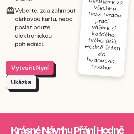
Děkujeme za
všechnu
tvou tvrdou
práci -
vážíme si
každého
tvého úsilí.
Hodně štěstí
Vyberte, zda zahrnout
dárkovou kartu, nebo
poslat pouze
elektronickou
pohlednici.
do
budoucna.
Trushar
Vytvořit Nyní
Ukázka
Krásné Návrhy Přání Hodně