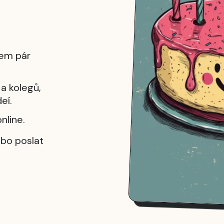
hem pár
a kolegů,
eí.
nline.
ebo poslat