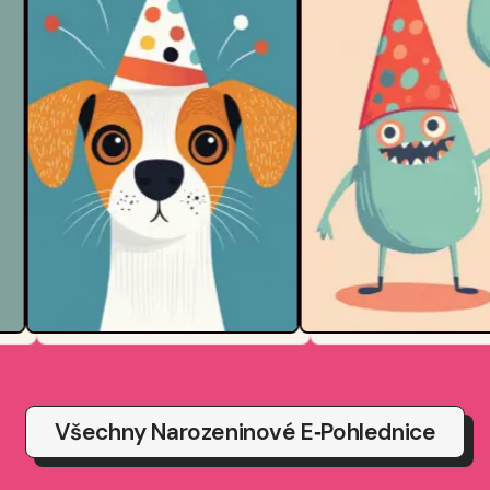
Všechny Narozeninové E‑pohlednice