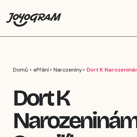
Domů
ePřání
Narozeniny
Dort K Narozeniná
Dort K
Narozeniná