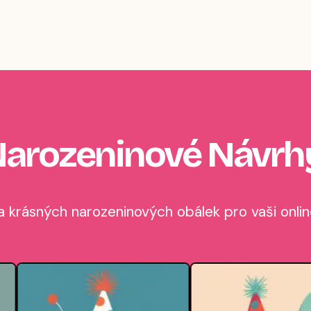
Narozeninové Návrh
 krásných narozeninových obálek pro vaši onlin