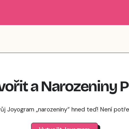
vořit
a
Narozeniny
P
vůj Joyogram „narozeniny“ hned teď! Není potřeb