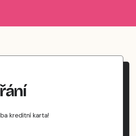
řání
a kreditní karta!