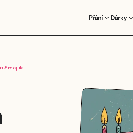
Přání
Dárky
m Smajlík
m