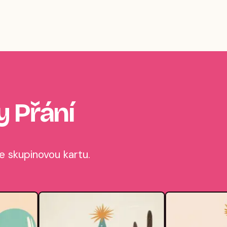
y Přání
e skupinovou kartu.