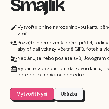
Smajlík
Vytvořte online narozeninovou kartu bě
vteřin.
Pozvěte neomezený počet přátel, rodiny 
aby přidali vzkazy včetně GIFů, fotek a vid
Naplánujte nebo pošlete svůj Joyogram o
Vyberte, zda zahrnout dárkovou kartu, n
pouze elektronickou pohlednici.
Vytvořit Nyní
Ukázka