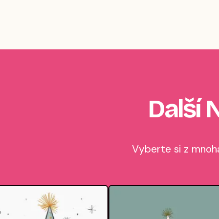
Další 
Vyberte si z mnoha