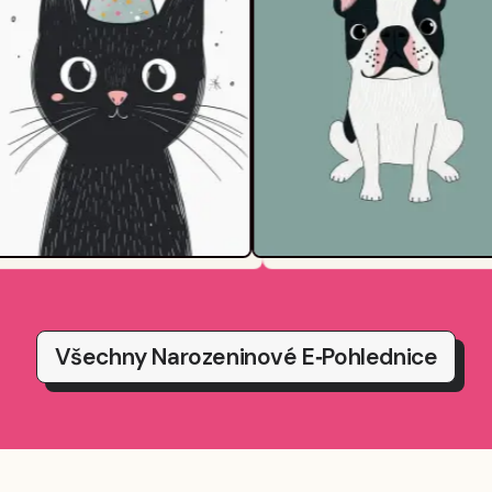
Všechny Narozeninové E‑pohlednice