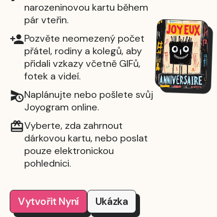
narozeninovou kartu během
pár vteřin.
Pozvěte neomezený počet
přátel, rodiny a kolegů, aby
přidali vzkazy včetně GIFů,
fotek a videí.
Naplánujte nebo pošlete svůj
Joyogram online.
Vyberte, zda zahrnout
dárkovou kartu, nebo poslat
pouze elektronickou
pohlednici.
Vytvořit Nyní
Ukázka