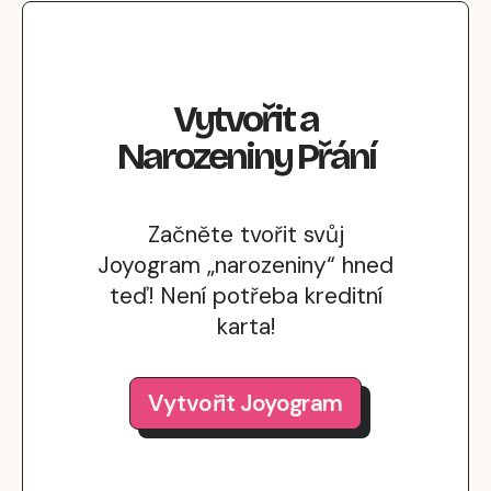
Vytvořit
a
Narozeniny
Přání
Začněte tvořit svůj
Joyogram „narozeniny“ hned
teď! Není potřeba kreditní
karta!
Vytvořit Joyogram