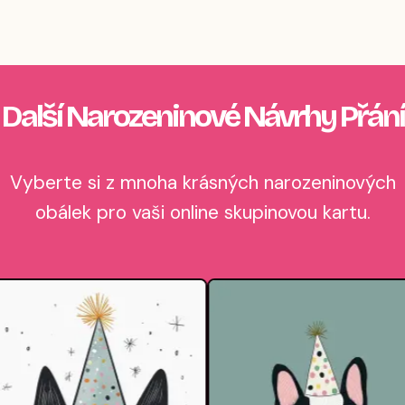
Další Narozeninové Návrhy Přání
Vyberte si z mnoha krásných narozeninových
obálek pro vaši online skupinovou kartu.