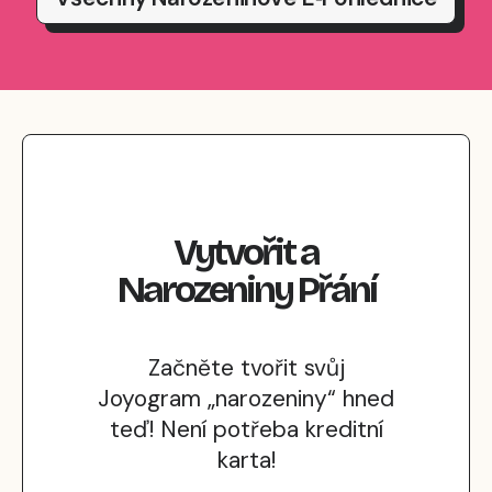
Vytvořit
a
Narozeniny
Přání
Začněte tvořit svůj
Joyogram „narozeniny“ hned
teď! Není potřeba kreditní
karta!