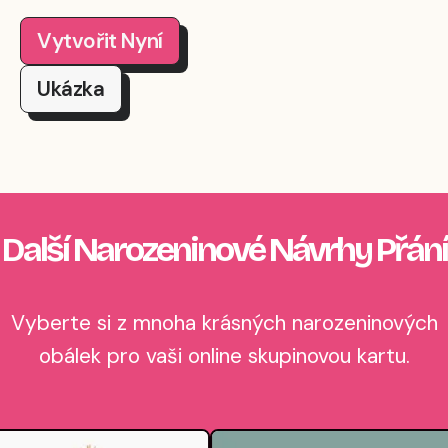
Vytvořit Nyní
Ukázka
Další Narozeninové Návrhy Přání
Vyberte si z mnoha krásných narozeninových
obálek pro vaši online skupinovou kartu.