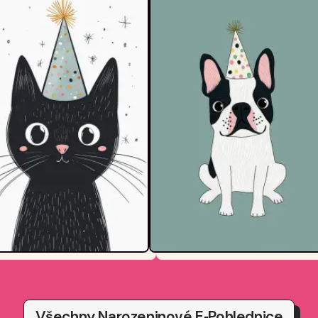
Všechny Narozeninové E‑pohlednice