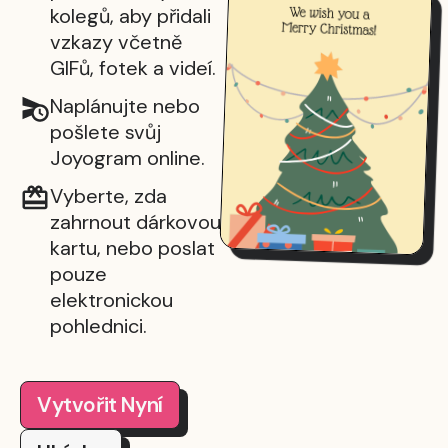
kolegů, aby přidali
vzkazy včetně
GIFů, fotek a videí.
Naplánujte nebo
pošlete svůj
Joyogram online.
Vyberte, zda
zahrnout dárkovou
kartu, nebo poslat
pouze
elektronickou
pohlednici.
Vytvořit Nyní