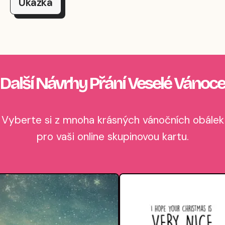
Ukázka
Další Návrhy Přání Veselé Vánoce
Vyberte si z mnoha krásných vánočních obálek
pro vaši online skupinovou kartu.