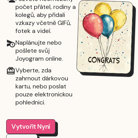
počet přátel, rodiny a
kolegů, aby přidali
vzkazy včetně GIFů,
fotek a videí.
Naplánujte nebo
pošlete svůj
Joyogram online.
Vyberte, zda
zahrnout dárkovou
kartu, nebo poslat
pouze elektronickou
pohlednici.
Vytvořit Nyní