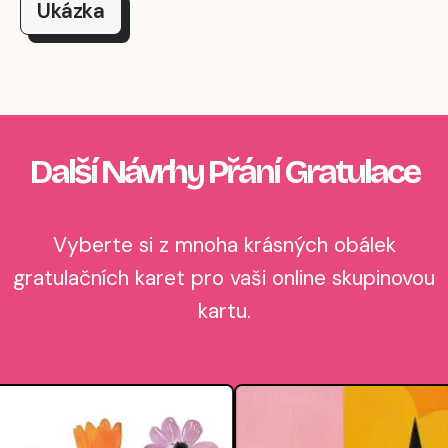
Ukázka
Další Návrhy Přání Gratulace
Vyberte si z mnoha krásných obálek
gratulačních karet pro vaši online skupinovou
kartu.