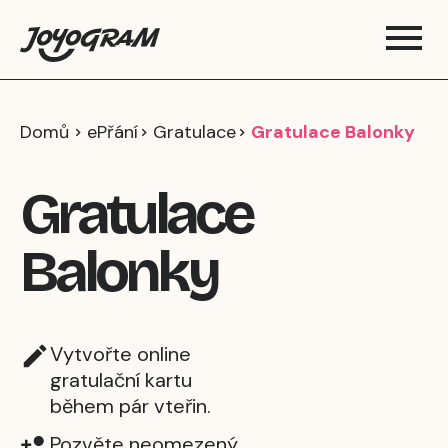
Domů
ePřání
Gratulace
Gratulace Balonky
Gratulace
Balonky
Vytvořte online
gratulační kartu
během pár vteřin.
Pozvěte neomezený