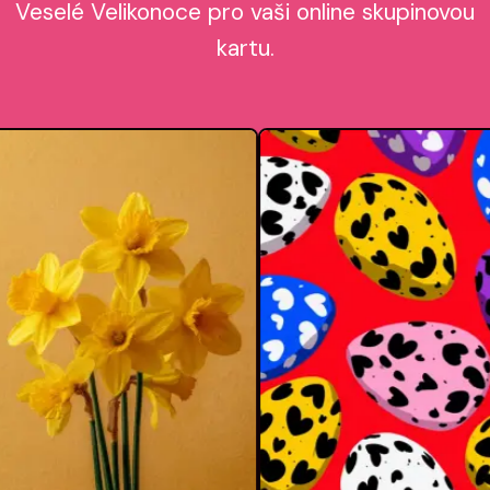
Veselé Velikonoce pro vaši online skupinovou
kartu.