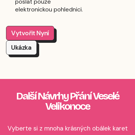
poslat pouze
elektronickou pohlednici.
Vytvořit Nyní
Ukázka
Další Návrhy Přání Veselé
Velikonoce
Vyberte si z mnoha krásných obálek karet