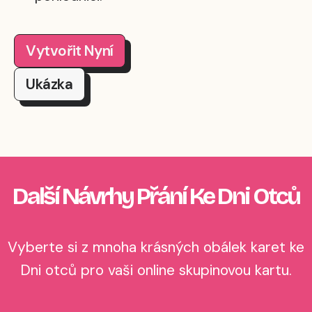
Vytvořit Nyní
Ukázka
Další Návrhy Přání Ke Dni Otců
Vyberte si z mnoha krásných obálek karet ke
Dni otců pro vaši online skupinovou kartu.