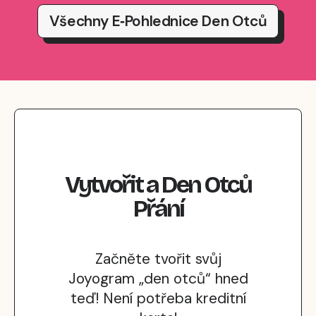
Všechny E‑pohlednice Den Otců
Vytvořit
a
Den Otců
Přání
Začněte tvořit svůj
Joyogram „den otců“ hned
teď! Není potřeba kreditní