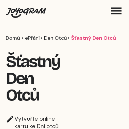
Domů
ePřání
Den Otců
Šťastný Den Otců
Šťastný
Den
Otců
Vytvořte online
kartu ke Dni otců