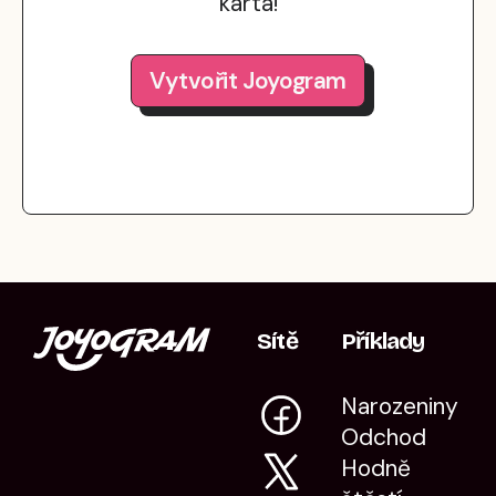
karta!
Vytvořit Joyogram
Sítě
Příklady
Narozeniny
Odchod
Hodně