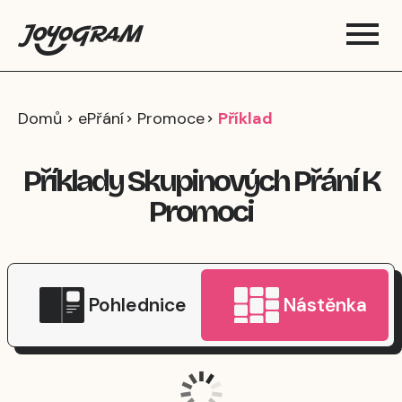
Domů
ePřání
Promoce
Příklad
Příklady Skupinových Přání K
Promoci
Pohlednice
Nástěnka