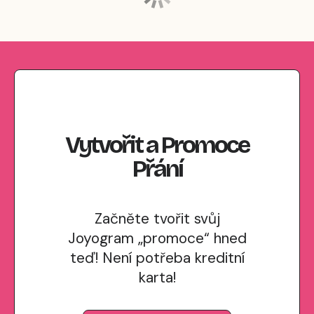
Vytvořit
a
Promoce
Přání
Začněte tvořit svůj
Joyogram „promoce“ hned
teď! Není potřeba kreditní
karta!