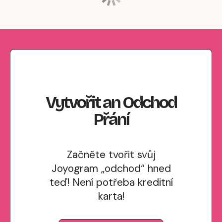
Vytvořit
an
Odchod
Přání
Začněte tvořit svůj
Joyogram „odchod“ hned
teď! Není potřeba kreditní
karta!