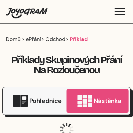
Domů
ePřání
Odchod
Příklad
Příklady Skupinových Přání
Na Rozloučenou
Pohlednice
Nástěnka