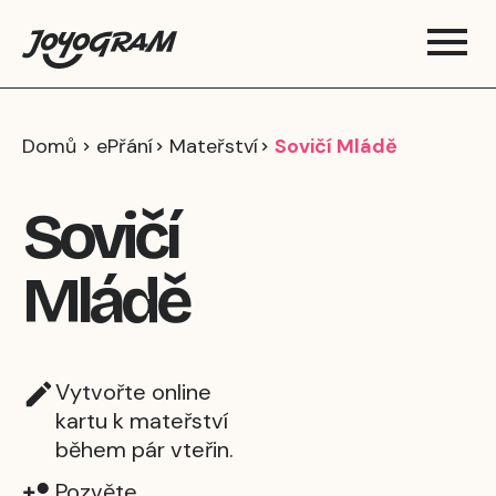
Domů
ePřání
Mateřství
Sovičí Mládě
Sovičí
Mládě
Vytvořte online
kartu k mateřství
během pár vteřin.
Pozvěte