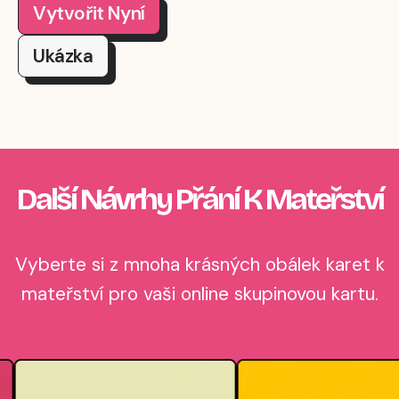
Vytvořit Nyní
Ukázka
Další Návrhy Přání K Mateřství
Vyberte si z mnoha krásných obálek karet k
mateřství pro vaši online skupinovou kartu.