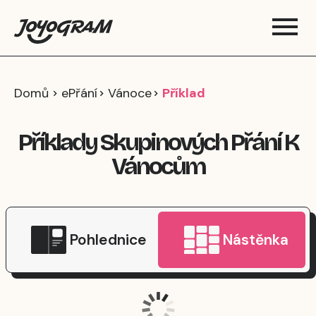
Domů
ePřání
Vánoce
Příklad
Příklady Skupinových Přání K
Vánocům
Pohlednice
Nástěnka