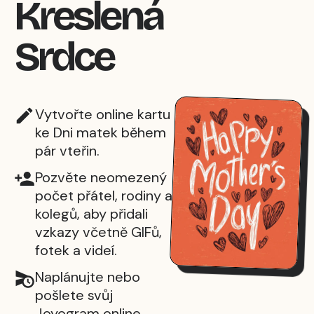
Kreslená
Srdce
Vytvořte online kartu
ke Dni matek během
pár vteřin.
Pozvěte neomezený
počet přátel, rodiny a
kolegů, aby přidali
vzkazy včetně GIFů,
fotek a videí.
Naplánujte nebo
pošlete svůj
Joyogram online.