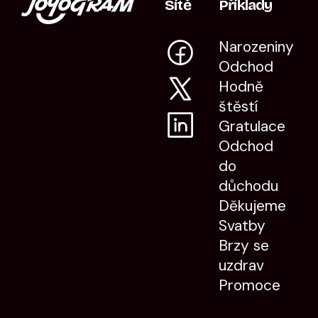
Sítě
Příklady
Narozeniny
Odchod
Hodně
štěstí
Gratulace
Odchod
do
důchodu
Děkujeme
Svatby
Brzy se
uzdrav
Promoce