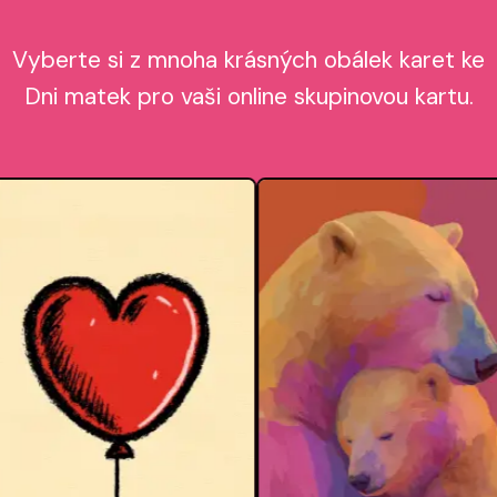
Vyberte si z mnoha krásných obálek karet ke
Dni matek pro vaši online skupinovou kartu.