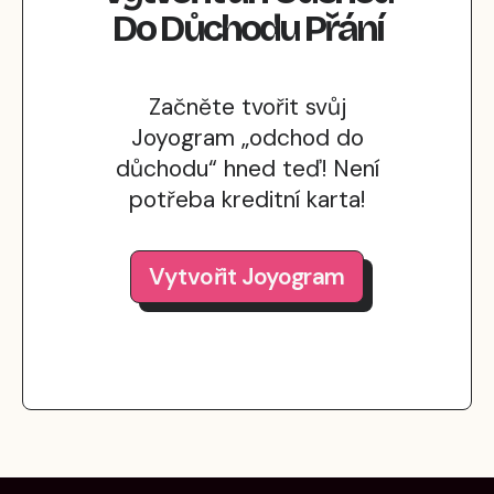
Do Důchodu
Přání
Začněte tvořit svůj
Joyogram „odchod do
důchodu“ hned teď! Není
potřeba kreditní karta!
Vytvořit Joyogram