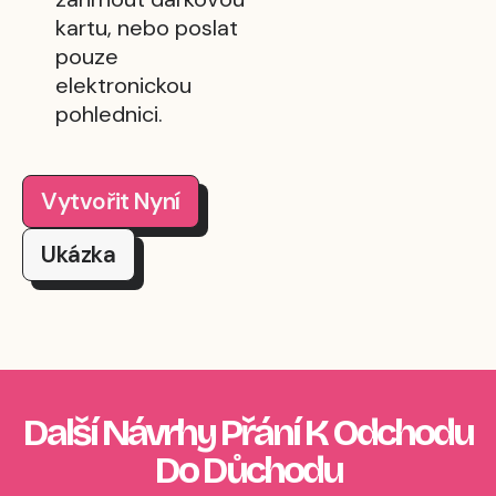
kartu, nebo poslat
pouze
elektronickou
pohlednici.
Vytvořit Nyní
Ukázka
Další Návrhy Přání K Odchodu
Do Důchodu