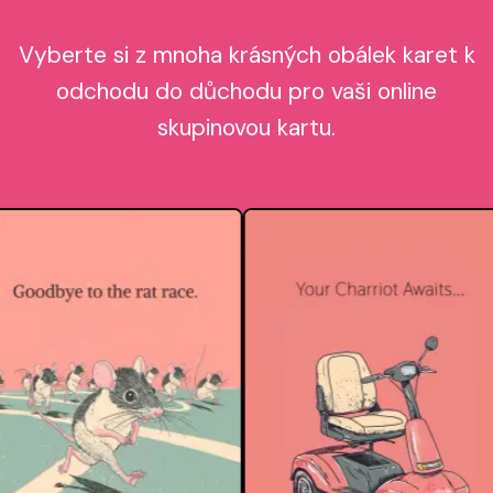
Vyberte si z mnoha krásných obálek karet k
odchodu do důchodu pro vaši online
skupinovou kartu.