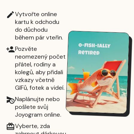
Vytvořte online
kartu k odchodu
do důchodu
během pár vteřin.
Pozvěte
neomezený počet
přátel, rodiny a
kolegů, aby přidali
vzkazy včetně
GIFů, fotek a videí.
Naplánujte nebo
pošlete svůj
Joyogram online.
Vyberte, zda
zahrnout dárkovou