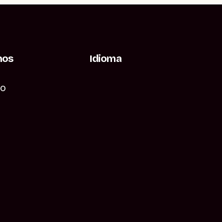
nos
Idioma
to