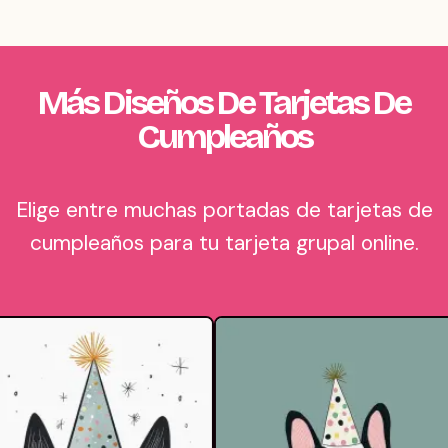
Más Diseños De Tarjetas De
Cumpleaños
Elige entre muchas portadas de tarjetas de
cumpleaños para tu tarjeta grupal online.