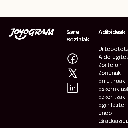
Sare
Adibideak
Sozialak
Urtebetet
Alde egite
Zorte on
Zorionak
Erretiroak
Eskerrik as
Ezkontzak
Egin laster
ondo
Graduazio