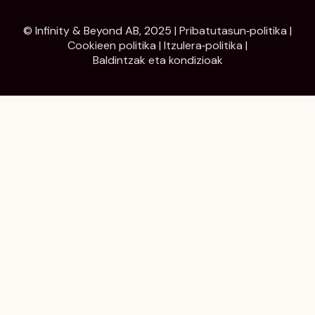
© Infinity & Beyond AB, 2025 |
Pribatutasun‑politika
|
Cookieen politika
|
Itzulera‑politika
|
Baldintzak eta kondizioak