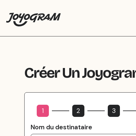
Créer Un Joyogr
1
2
3
Nom du destinataire