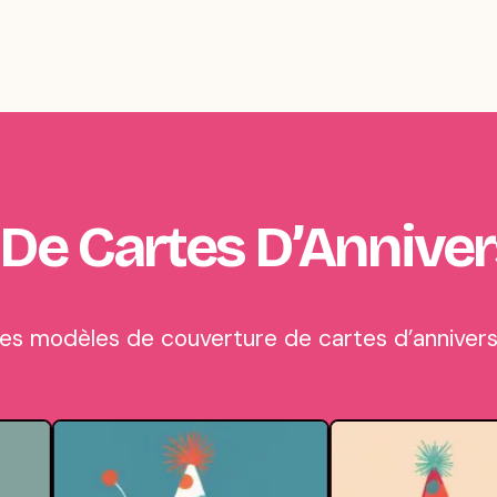
 De Cartes D’Anniver
s modèles de couverture de cartes d’anniversa