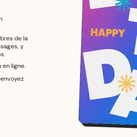
n
bres de la
ssages, y
s.
en ligne.
u envoyez