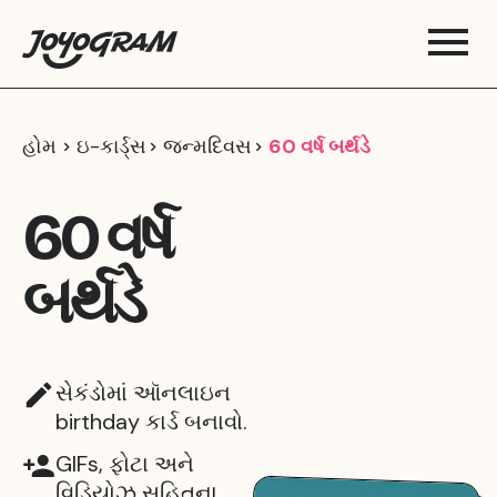
હોમ
ઇ-કાર્ડ્સ
જન્મદિવસ
60 વર્ષ બર્થડે
60 વર્ષ
બર્થડે
સેકંડોમાં ઑનલાઇન
birthday કાર્ડ બનાવો.
GIFs, ફોટા અને
વિડિયોઝ સહિતના