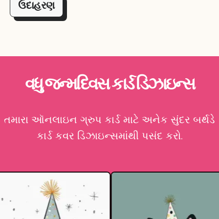
ઉદાહરણ
વધુ જન્મદિવસ કાર્ડ ડિઝાઇન્સ
તમારા ઑનલાઇન ગ્રુપ કાર્ડ માટે અનેક સુંદર બર્થડે
કાર્ડ કવર ડિઝાઇન્સમાંથી પસંદ કરો.