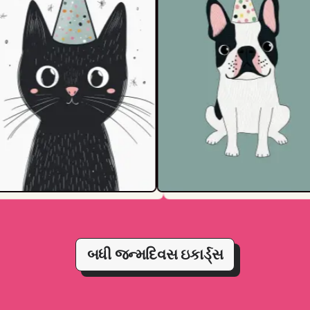
બધી જન્મદિવસ ઇકાર્ડ્સ