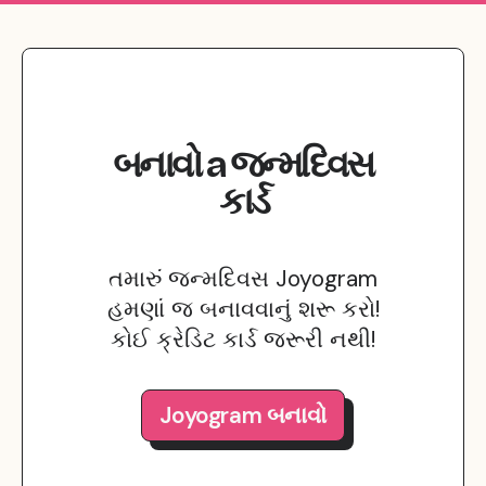
બનાવો
a
જન્મદિવસ
કાર્ડ
તમારું જન્મદિવસ Joyogram
હમણાં જ બનાવવાનું શરૂ કરો!
કોઈ ક્રેડિટ કાર્ડ જરૂરી નથી!
Joyogram બનાવો