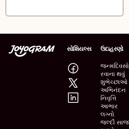
સોશિયલ્સ
ઉદાહરણો
જન્મદિવસો
રવાના થવું
શુભેચ્છાઓ
અભિનંદન
નિવૃત્તિ
આભાર
લગ્નો
જલ્દી સાજ