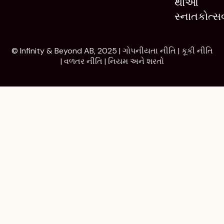
થાઓ
સ્નાતકોત્સ
© Infinity & Beyond AB, 2025 |
ગોપનીયતા નીતિ
|
કૂકી નીતિ
|
વળતર નીતિ
|
નિયમ અને શરતો