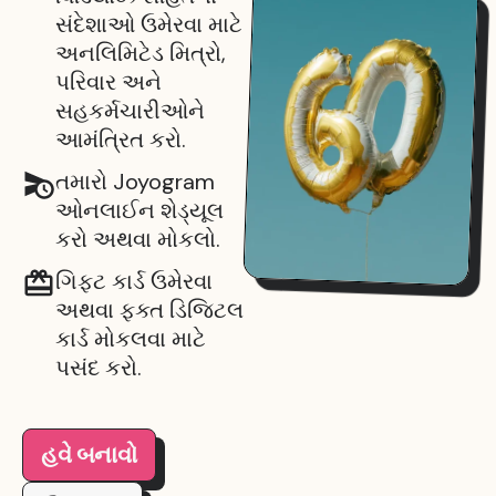
સંદેશાઓ ઉમેરવા માટે
અનલિમિટેડ મિત્રો,
પરિવાર અને
સહકર્મચારીઓને
આમંત્રિત કરો.
તમારો Joyogram
ઓનલાઈન શેડ્યૂલ
કરો અથવા મોકલો.
ગિફ્ટ કાર્ડ ઉમેરવા
અથવા ફક્ત ડિજિટલ
કાર્ડ મોકલવા માટે
પસંદ કરો.
હવે બનાવો