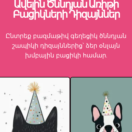
Ավելին Ծննդյան Առիթի
Բացիկների Դիզայններ
Ընտրեք բազմաթիվ գեղեցիկ ծննդյան
շապիկի դիզայններից՝ ձեր օնլայն
խմբային բացիկի համար.