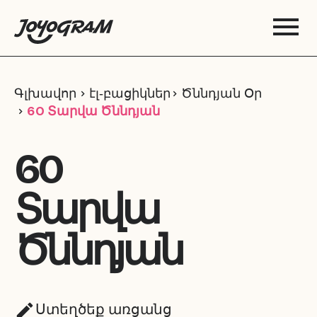
Գլխավոր
էլ‑բացիկներ
Ծննդյան Օր
60 Տարվա Ծննդյան
60
Տարվա
Ծննդյան
Ստեղծեք առցանց