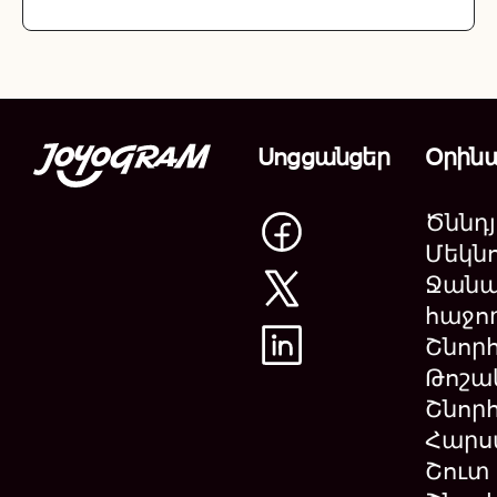
Սոցցանցեր
Օրին
Ծննդյ
Մեկնո
Ջանա
հաջող
Շնոր
Թոշա
Շնորհ
Հարս
Շուտ