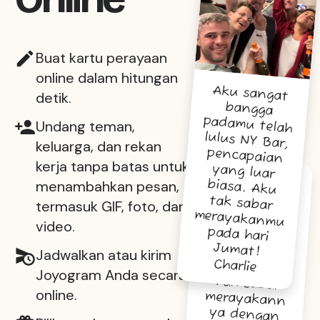
Buat kartu perayaan
online dalam hitungan
Aku sangat
bangga
padamu telah
lulus NY Bar,
pencapaian
yang luar
biasa. Aku
tak sabar
merayakanmu
pada hari
detik.
Undang teman,
keluarga, dan rekan
kerja tanpa batas untuk
menambahkan pesan,
Selamat
besar! Keren
banget lulus
bar,
pencapaian
luar biasa!
Tak sabar
merayakann
ya dengan
termasuk GIF, foto, dan
video.
Jumat!
Jadwalkan atau kirim
Charlie
Joyogram Anda secara
online.