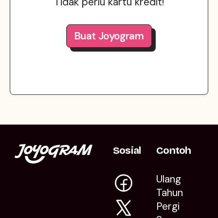
Tidak perlu kartu kredit!
Buat Joyogram
Sosial
Contoh
Ulang
Tahun
Pergi