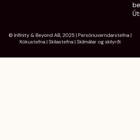
be
Út
© Infinity & Beyond AB, 2025 |
Persónuverndarstefna
|
Kökustefna
|
Skilastefna
|
Skilmálar og skilyrði