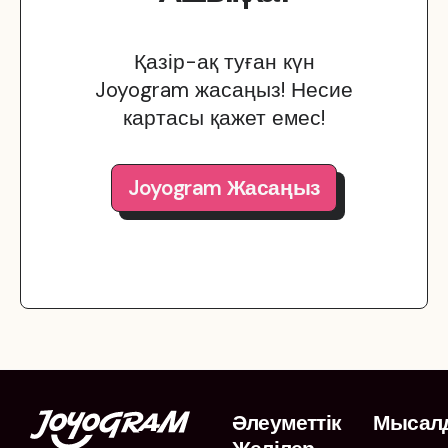
Қазір-ақ туған күн
Joyogram жасаңыз! Несие
картасы қажет емес!
Joyogram Жасаңыз
Әлеуметтік
Мысал