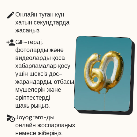
Онлайн туған күн
хатын секундтарда
жасаңыз.
GIF-терді,
фотоларды және
видеоларды қоса
хабарламалар қосу
үшін шексіз дос-
жарандарды, отбасы
мүшелерін және
әріптестерді
шақырыңыз.
Joyogram-ды
онлайн жоспарлаңыз
немесе жіберіңіз.