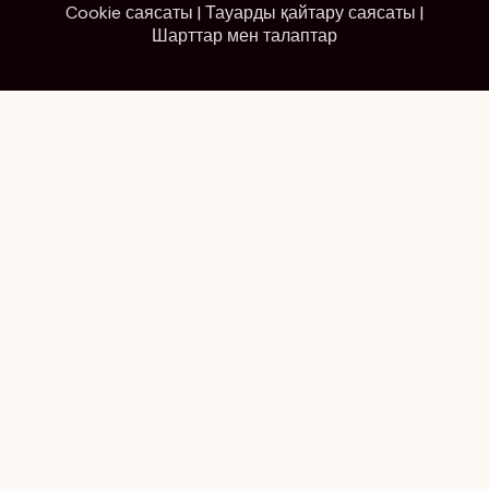
Cookie саясаты
|
Тауарды қайтару саясаты
|
Шарттар мен талаптар