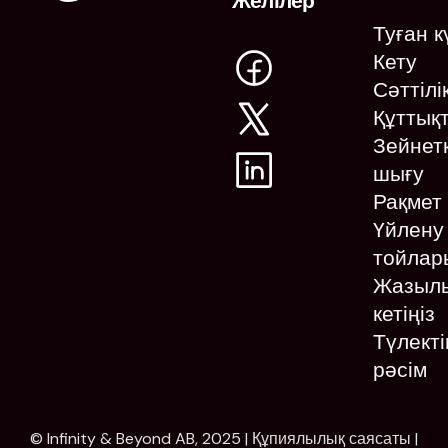
Желілер
Туған 
Кету
Сәттілі
Құттық
Зейнет
шығу
Рақмет
Үйлену
тойлар
Жазыл
кетіңіз
Түлекті
рәсім
© Infinity & Beyond AB, 2025 |
Құпиялылық саясаты
|