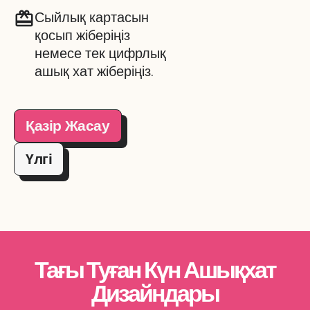
Сыйлық картасын
қосып жіберіңіз
немесе тек цифрлық
ашық хат жіберіңіз.
Қазір Жасау
Үлгі
Тағы Туған Күн Ашықхат
Дизайндары