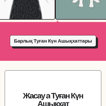
Барлық Туған Күн Ашықхаттары
Жасау
a
Туған Күн
Ашықхат