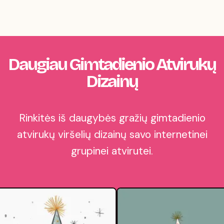
Daugiau Gimtadienio Atvirukų
Dizainų
Rinkitės iš daugybės gražių gimtadienio
atvirukų viršelių dizainų savo internetinei
grupinei atvirutei.