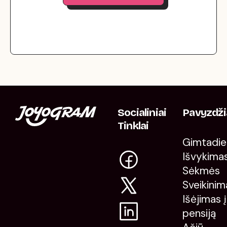
Socialiniai
Pavyzdži
Tinklai
Gimtadien
Išvykima
Sėkmės
Sveikinim
Išėjimas į
pensiją