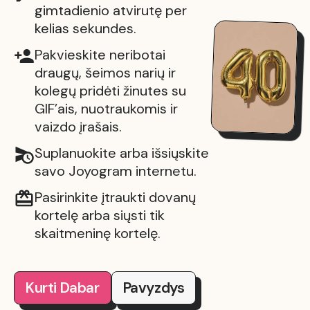
gimtadienio atvirutę per
kelias sekundes.
Pakvieskite neribotai
draugų, šeimos narių ir
kolegų pridėti žinutes su
GIF’ais, nuotraukomis ir
vaizdo įrašais.
Suplanuokite arba išsiųskite
savo Joyogram internetu.
Pasirinkite įtraukti dovanų
kortelę arba siųsti tik
skaitmeninę kortelę.
Kurti Dabar
Pavyzdys