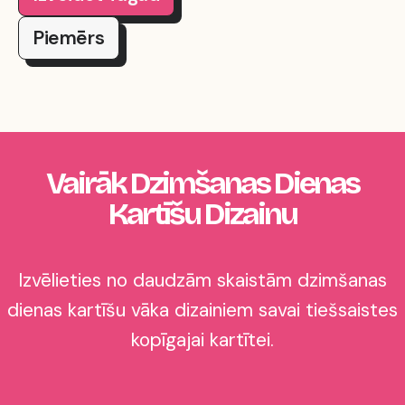
Piemērs
Vairāk Dzimšanas Dienas
Kartīšu Dizainu
Izvēlieties no daudzām skaistām dzimšanas
dienas kartīšu vāka dizainiem savai tiešsaistes
kopīgajai kartītei.