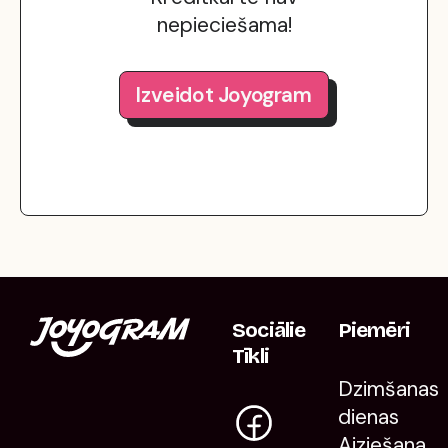
nepieciešama!
Izveidot Joyogram
Sociālie
Piemēri
Tīkli
Dzimšanas
dienas
Aiziešana