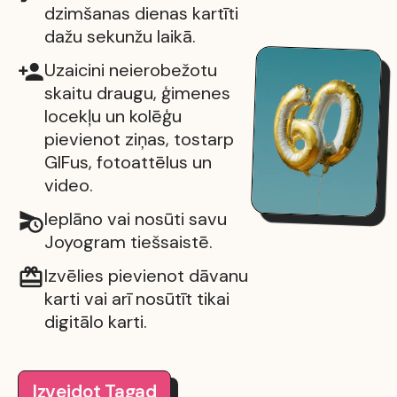
dzimšanas dienas kartīti
dažu sekunžu laikā.
Uzaicini neierobežotu
skaitu draugu, ģimenes
locekļu un kolēģu
pievienot ziņas, tostarp
GIFus, fotoattēlus un
video.
Ieplāno vai nosūti savu
Joyogram tiešsaistē.
Izvēlies pievienot dāvanu
karti vai arī nosūtīt tikai
digitālo karti.
Izveidot Tagad