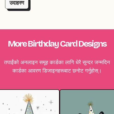
उदाहरण
More Birthday Card Designs
तपाईंको अनलाइन समूह कार्डका लागि धेरै सुन्दर जन्मदिन
कार्डका आवरण डिजाइनहरूबाट छनोट गर्नुहोस्।