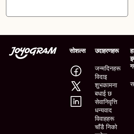
सोशल्स
उदाहरणहरू
ह
इ
गर
जन्मदिनहरू
विदाइ
सम
शुभकामना
बधाई छ
सेवानिवृत्ति
धन्यवाद
विवाहहरू
चाँडै निको