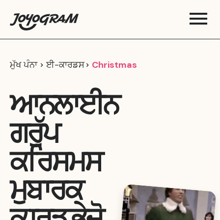
ਮੁੱਖ ਪੰਨਾ
ਈ-ਕਾਰਡਸ
Christmas
ਆਨਲਾਈਨ
ਗਰੁੱਪ
ਕਰਿਸਮਸ
ਮੁਬਾਰਕ
ਕਾਰਡ ਭੇਜੋ