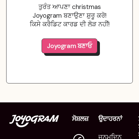
ਤੁਰੰਤ ਆਪਣਾ christmas
Joyogram ਬਣਾਉਣਾ ਸ਼ੁਰੂ ਕਰੋ!
ਕਿਸੇ ਕਰੈਡਿਟ ਕਾਰਡ ਦੀ ਲੋੜ ਨਹੀਂ!
Joyogram ਬਣਾਓ
ਸੋਸ਼ਲਜ਼
ਉਦਾਹਰਨਾਂ
ਜਨਮਦਿਨ