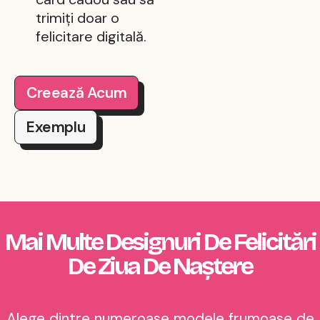
trimiți doar o
felicitare digitală.
Creează Acum
Exemplu
Mai Multe Designuri De Felicitări
De Ziua De Naștere
Alege dintre numeroase modele frumoase de