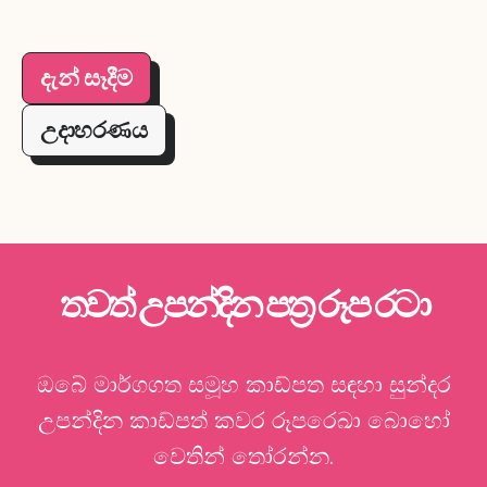
දැන් සෑදීම
උදාහරණය
තවත් උපන්දින පත්‍ර රූප රටා
ඔබේ මාර්ගගත සමූහ කාඩ්පත සඳහා සුන්දර
උපන්දින කාඩ්පත් කවර රූපරෙඛා බොහෝ
වෙතින් තෝරන්න.