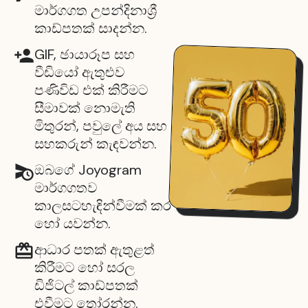
මාර්ගගත උපන්දිනාශ්‍රී
කාඩ්පතක් සාදන්න.
GIF, ඡායාරූප සහ
වීඩියෝ ඇතුළුව
පණිවිඩ එක් කිරීමට
සීමාවක් නොමැති
මිතුරන්, පවුලේ අය සහ
සහකරුන් කැඳවන්න.
ඔබගේ Joyogram
මාර්ගගතව
කාලසටහැඳින්වීමක් කර
හෝ යවන්න.
ආධාර පතක් ඇතුළත්
කිරීමට හෝ සරල
ඩිජිටල් කාඩ්පතක්
එවීමට තෝරන්න.