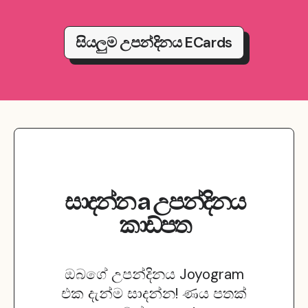
සියලුම උපන්දිනය ECards
සාදන්න
a
උපන්දිනය
කාඩ්පත
ඔබගේ උපන්දිනය Joyogram
එක දැන්ම සාදන්න! ණය පතක්