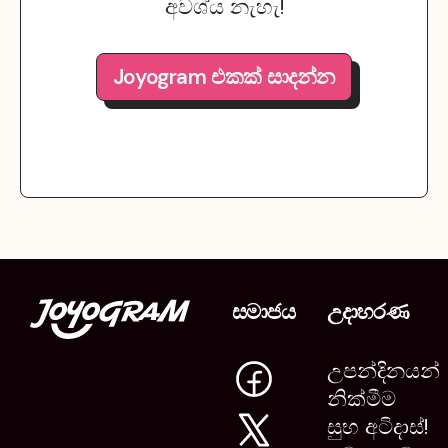
අවශ්ය නැහැ!
Joyogram එකක් සාදන්න
සමාජය
උදාහරණ
උපන්දිනයන්
නික්මීම
සුභ අටිදාස්!