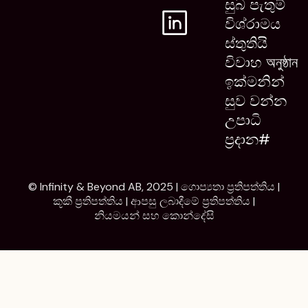
සුබ පැතුම්
විශ්රාමය
ස්තුතියි
විවාහ অনুষ্ঠান
ඉක්මනින්
සුව වන්න
උපාධි
ප්‍රදාන#
© Infinity & Beyond AB, 2025 |
ගොප්‍යතා ප්‍රතිපත්තිය
|
කූකී ප්‍රතිපත්තිය
|
ආපසු ලබාදීමේ ප්‍රතිපත්තිය
|
නියමයන් සහ කොන්දේසි