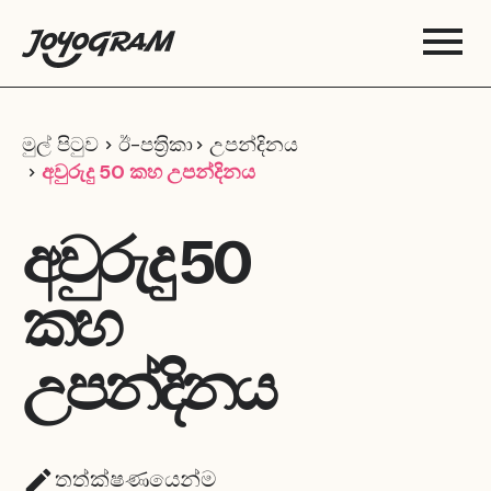
මුල් පිටුව
ඊ-පත‍්‍රිකා
උපන්දිනය
අවුරුදු 50 කහ උපන්දිනය
අවුරුදු 50
කහ
උපන්දිනය
තත්ක්ෂණයෙන්ම