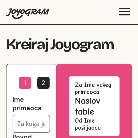
Kreiraj Joyogram
1
2
3
4
Za
Ime vašeg
primaoca
Ime
Naslov
primaoca
table
Od
Ime
pošiljaoca
Povod