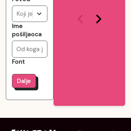
Koji je povod?
Ime
pošiljaoca
This is 
where your 
card 
Font
message 
will go!
Dalje