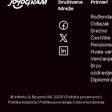
Društvene
Primeri
Mreže
Rođenda
Odlazak
Srećno
Čestitke
Penzioni
Hvala va
Venčanja
Brzo
ozdravlje
Diplomir
© Infinity & Beyond AB, 2025 |
Politika privatnosti
|
Politika kolačića
|
Politika povraćaja
|
Uslovi korišćenja