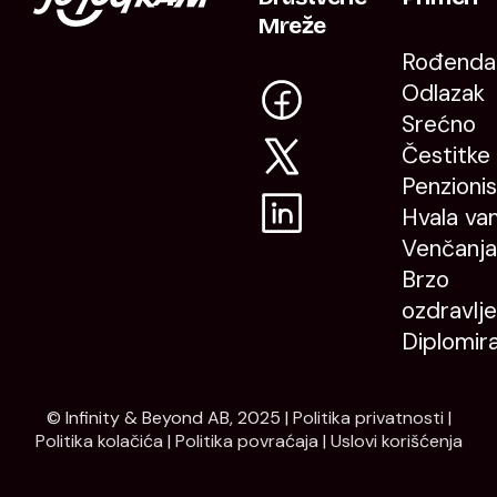
Mreže
Rođenda
Odlazak
Srećno
Čestitke
Penzioni
Hvala va
Venčanja
Brzo
ozdravlje
Diplomir
© Infinity & Beyond AB, 2025 |
Politika privatnosti
|
Politika kolačića
|
Politika povraćaja
|
Uslovi korišćenja