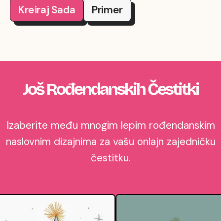
Kreiraj Sada
Primer
Još Rođendanskih Čestitki
Izaberite među mnogim lepim rođendanskim
naslovnim dizajnima za vašu onlajn zajedničku
čestitku.