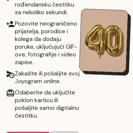
rođendansku čestitku
za nekoliko sekundi.
Pozovite neograničeno
prijatelja, porodice i
kolega da dodaju
poruke, uključujući GIF-
ove, fotografije i video
zapise.
Zakažite ili pošaljite svoj
Joyogram online.
Odaberite da uključite
poklon karticu ili
pošaljite samo digitalnu
čestitku.