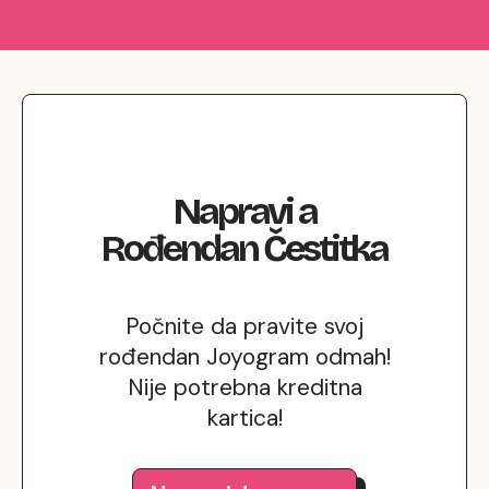
Napravi
a
Rođendan
Čestitka
Počnite da pravite svoj
rođendan Joyogram odmah!
Nije potrebna kreditna
kartica!