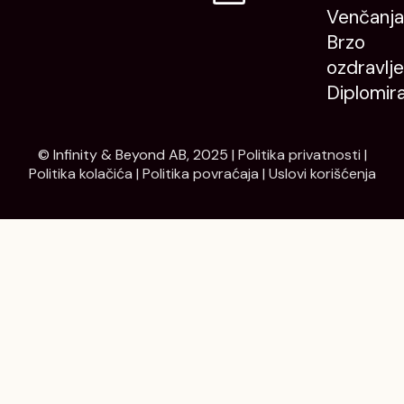
Venčanja
Brzo
ozdravlje
Diplomir
© Infinity & Beyond AB, 2025 |
Politika privatnosti
|
Politika kolačića
|
Politika povraćaja
|
Uslovi korišćenja