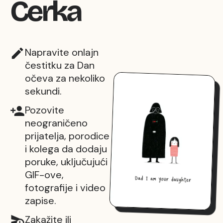
Ćerka
Napravite onlajn
čestitku za Dan
očeva za nekoliko
sekundi.
Pozovite
neograničeno
prijatelja, porodice
i kolega da dodaju
poruke, uključujući
GIF-ove,
fotografije i video
zapise.
Zakažite ili