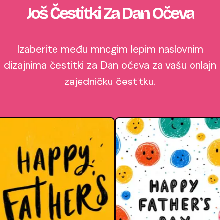
Još Čestitki Za Dan Očeva
Izaberite među mnogim lepim naslovnim
dizajnima čestitki za Dan očeva za vašu onlajn
zajedničku čestitku.