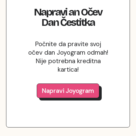
Napravi
an
Očev
Dan
Čestitka
Počnite da pravite svoj
očev dan Joyogram odmah!
Nije potrebna kreditna
kartica!
Napravi Joyogram