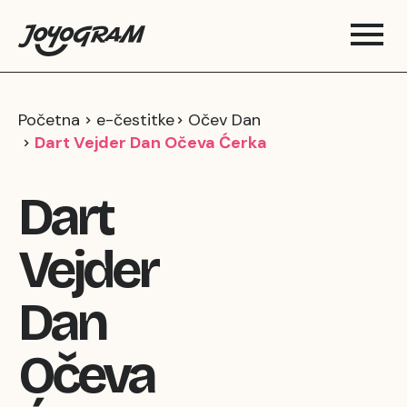
Početna
e-čestitke
Očev Dan
Dart Vejder Dan Očeva Ćerka
Dart
Vejder
Dan
Očeva