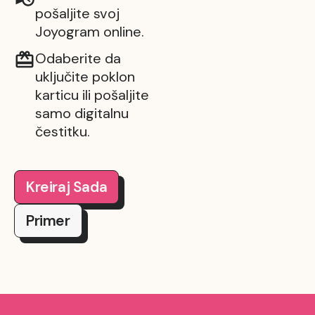
pošaljite svoj
Joyogram online.
Odaberite da
uključite poklon
karticu ili pošaljite
samo digitalnu
čestitku.
Kreiraj Sada
Primer