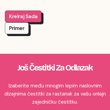
Kreiraj Sada
Primer
Još Čestitki Za Odlazak
Izaberite među mnogim lepim naslovnim
dizajnima čestitki za rastanak za vašu onlajn
zajedničku čestitku.