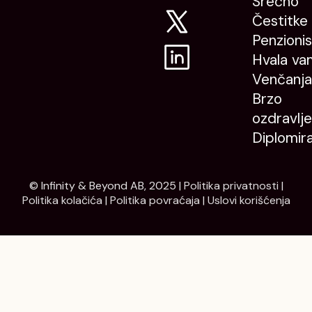
Srećno
Čestitke
Penzioni
Hvala va
Venčanja
Brzo
ozdravlje
Diplomir
© Infinity & Beyond AB, 2025 |
Politika privatnosti
|
Politika kolačića
|
Politika povraćaja
|
Uslovi korišćenja