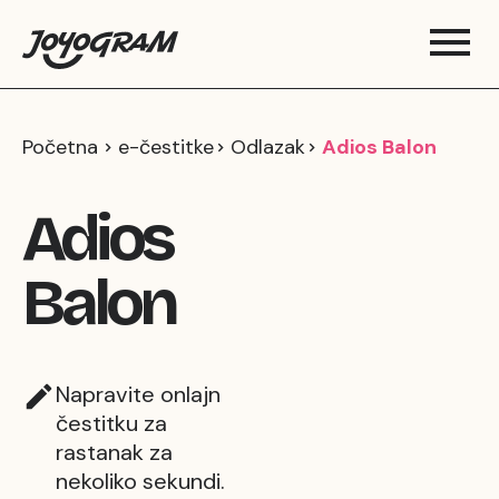
Početna
e-čestitke
Odlazak
Adios Balon
Adios
Balon
Napravite onlajn
čestitku za
rastanak za
nekoliko sekundi.