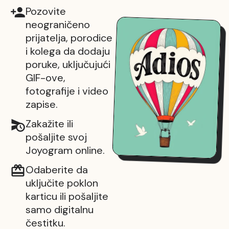
Pozovite
neograničeno
prijatelja, porodice
i kolega da dodaju
poruke, uključujući
GIF-ove,
fotografije i video
zapise.
Zakažite ili
pošaljite svoj
Joyogram online.
Odaberite da
uključite poklon
karticu ili pošaljite
samo digitalnu
čestitku.