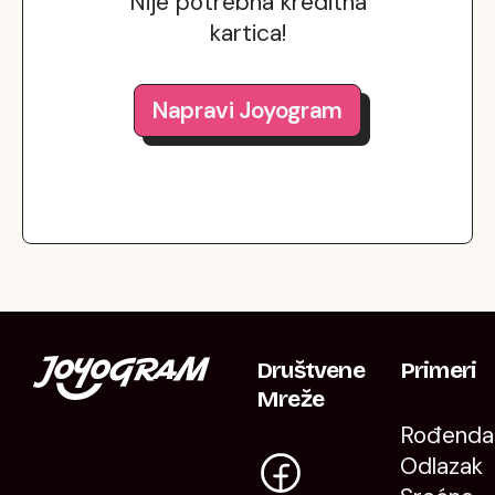
Nije potrebna kreditna
kartica!
Napravi Joyogram
Društvene
Primeri
Mreže
Rođenda
Odlazak