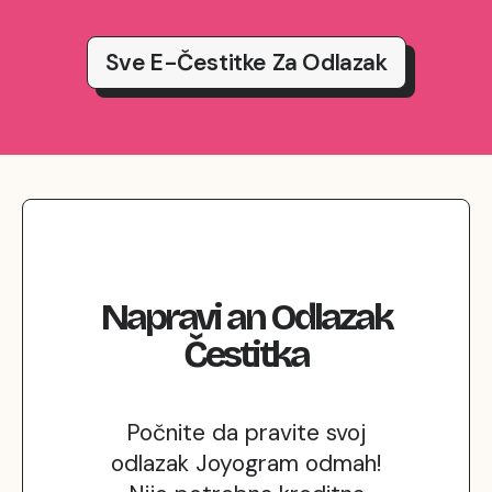
Sve E-Čestitke Za Odlazak
Napravi
an
Odlazak
Čestitka
Počnite da pravite svoj
odlazak Joyogram odmah!