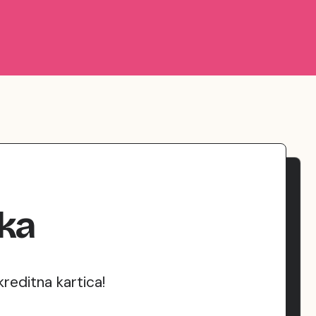
tka
reditna kartica!