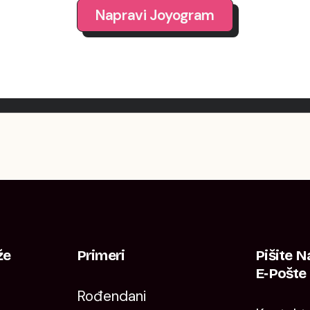
Napravi Joyogram
že
Primeri
Pišite 
E‑pošte
Rođendani