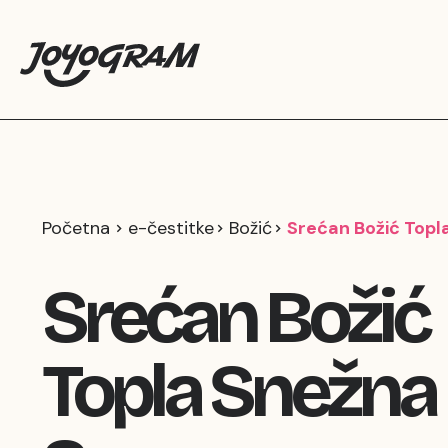
Početna
e-čestitke
Božić
Srećan Božić Topl
Srećan Božić
Topla Snežna