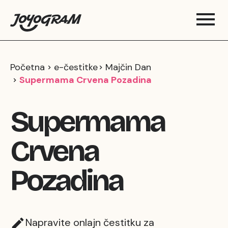
Početna
e-čestitke
Majčin Dan
Supermama Crvena Pozadina
Supermama
Crvena
Pozadina
Napravite onlajn čestitku za