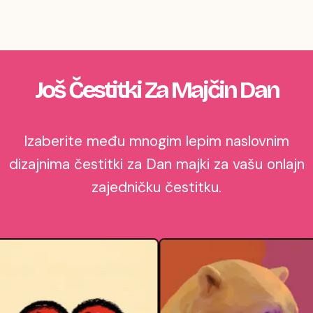
Još Čestitki Za Majčin Dan
Izaberite među mnogim lepim naslovnim
dizajnima čestitki za Dan majki za vašu onlajn
zajedničku čestitku.