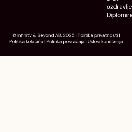
ozdravlje
Diplomir
© Infinity & Beyond AB, 2025 |
Politika privatnosti
|
Politika kolačića
|
Politika povraćaja
|
Uslovi korišćenja