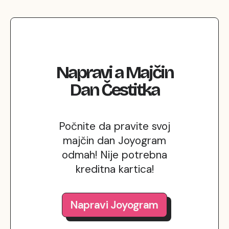
Napravi
a
Majčin
Dan
Čestitka
Počnite da pravite svoj
majčin dan Joyogram
odmah! Nije potrebna
kreditna kartica!
Napravi Joyogram