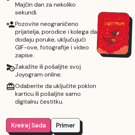
Majčin dan za nekoliko
sekundi.
Pozovite neograničeno
prijatelja, porodice i kolega da
dodaju poruke, uključujući
GIF-ove, fotografije i video
zapise.
Zakažite ili pošaljite svoj
Joyogram online.
Odaberite da uključite poklon
karticu ili pošaljite samo
digitalnu čestitku.
Kreiraj Sada
Primer