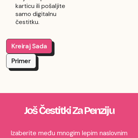
karticu ili pošaljite
samo digitalnu
čestitku.
Kreiraj Sada
Primer
Još Čestitki Za Penziju
Izaberite među mnogim lepim naslovnim