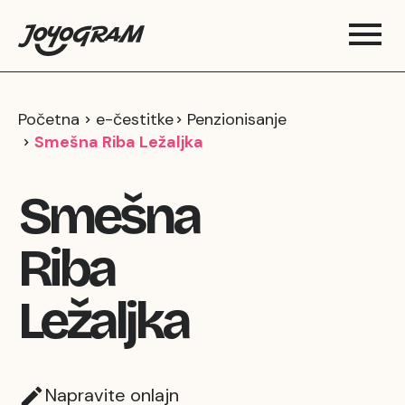
Početna
e-čestitke
Penzionisanje
Smešna Riba Ležaljka
Smešna
Riba
Ležaljka
Napravite onlajn