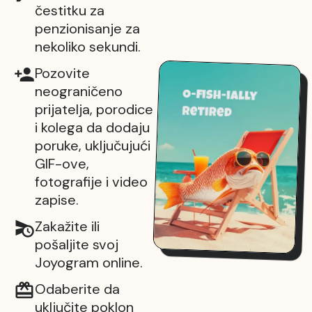
čestitku za
penzionisanje za
nekoliko sekundi.
Pozovite
neograničeno
prijatelja, porodice
i kolega da dodaju
poruke, uključujući
GIF-ove,
fotografije i video
zapise.
Zakažite ili
pošaljite svoj
Joyogram online.
Odaberite da
uključite poklon