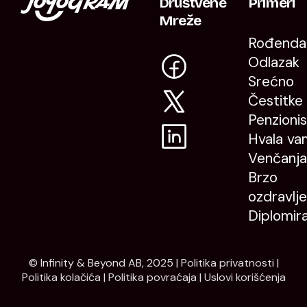
Društvene
Primeri
Mreže
Rođenda
Odlazak
Srećno
Čestitke
Penzioni
Hvala va
Venčanja
Brzo
ozdravlje
Diplomir
© Infinity & Beyond AB, 2025 |
Politika privatnosti
|
Politika kolačića
|
Politika povraćaja
|
Uslovi korišćenja