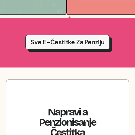
Sve E-Čestitke Za Penziju
Napravi
a
Penzionisanje
Čestitka