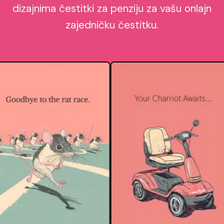
dizajnima čestitki za penziju za vašu onlajn
zajedničku čestitku.