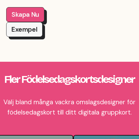
Skapa Nu
Exempel
Fler Födelsedagskortsdesigner
Välj bland många vackra omslagsdesigner för
födelsedagskort till ditt digitala gruppkort.