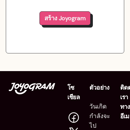
สร้าง Joyogram
โซ
ตัวอย่าง
ติด
เชียล
เรา
วันเกิด
ทาง
กำลังจะ
อีเ
ไป